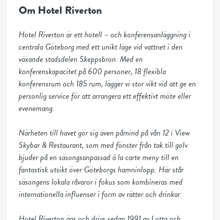
Om Hotel Riverton
Hotel Riverton är ett hotell – och konferensanläggning i 
centrala Göteborg med ett unikt läge vid vattnet i den 
växande stadsdelen Skeppsbron. Med en 
konferenskapacitet på 600 personer, 18 flexibla 
konferensrum och 185 rum, lägger vi stor vikt vid att ge en 
personlig service för att arrangera ett effektivt möte eller 
evenemang. 

Närheten till havet gör sig även påmind på vån 12 i View 
Skybar & Restaurant, som med fönster från tak till golv 
bjuder på en säsongsanpassad á la carte meny till en 
fantastisk utsikt över Göteborgs hamninlopp. Här står 
säsongens lokala råvaror i fokus som kombineras med 
internationella influenser i form av rätter och drinkar.

Hotel Riverton ägs och drivs sedan 1991 av Lotta och 