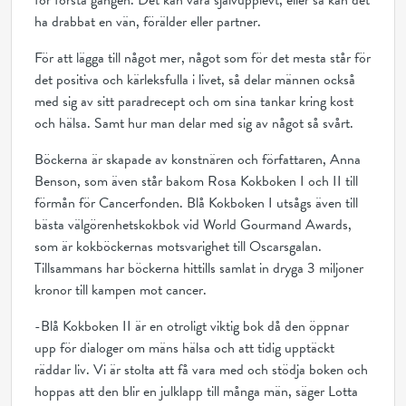
för första gången. Det kan vara självupplevt, eller så kan det
ha drabbat en vän, förälder eller partner.
För att lägga till något mer, något som för det mesta står för
det positiva och kärleksfulla i livet, så delar männen också
med sig av sitt paradrecept och om sina tankar kring kost
och hälsa. Samt hur man delar med sig av något så svårt.
Böckerna är skapade av konstnären och författaren, Anna
Benson, som även står bakom Rosa Kokboken I och II till
förmån för Cancerfonden. Blå Kokboken I utsågs även till
bästa välgörenhetskokbok vid World Gourmand Awards,
som är kokböckernas motsvarighet till Oscarsgalan.
Tillsammans har böckerna hittills samlat in dryga 3 miljoner
kronor till kampen mot cancer.
-Blå Kokboken II är en otroligt viktig bok då den öppnar
upp för dialoger om mäns hälsa och att tidig upptäckt
räddar liv. Vi är stolta att få vara med och stödja boken och
hoppas att den blir en julklapp till många män, säger Lotta