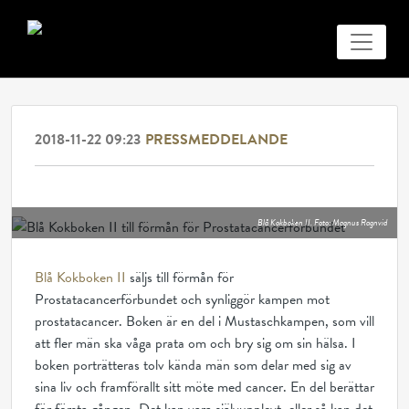
2018-11-22 09:23
PRESSMEDDELANDE
Hotel Riverton stödjer årets viktigaste bok
Blå Kokboken II. Foto: Magnus Ragnvid
Blå Kokboken II
säljs till förmån för
Prostatacancerförbundet och synliggör kampen mot
prostatacancer. Boken är en del i Mustaschkampen, som vill
att fler män ska våga prata om och bry sig om sin hälsa. I
boken porträtteras tolv kända män som delar med sig av
sina liv och framförallt sitt möte med cancer. En del berättar