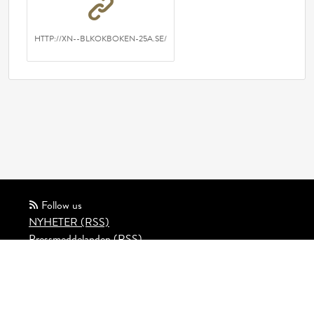
HTTP://XN--BLKOKBOKEN-25A.SE/
Follow us
NYHETER (RSS)
Pressmeddelanden (RSS)
Bloggposter (RSS)
Powered by Notified